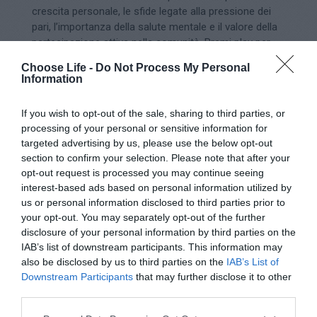
crescita personale, le sfide legate alla pressione dei
pari, l’importanza della salute mentale e il valore della
partecipazione attiva nella comunità. Premi play per
conoscere ciò che hanno imparato e vedere come
Choose Life -
Do Not Process My Personal
questa generazione stia agendo con coraggio per
Information
costruire comunità più sane e inclusive.
If you wish to opt-out of the sale, sharing to third parties, or
processing of your personal or sensitive information for
targeted advertising by us, please use the below opt-out
section to confirm your selection. Please note that after your
opt-out request is processed you may continue seeing
QUAL È STATO IL MOMENTO PIÙ
interest-based ads based on personal information utilized by
SIGNIFICATIVO O L'INSEGNAMENTO PIÙ
us or personal information disclosed to third parties prior to
IMPORTANTE CHE HAI TRATTO DALLA
your opt-out. You may separately opt-out of the further
TUA PARTECIPAZIONE ALLE ATTIVITÀ
disclosure of your personal information by third parties on the
DI CHOOSE-LIFE? IN CHE MODO
IAB’s list of downstream participants. This information may
QUESTA ESPERIENZA HA
INFLUENZATO IL MODO IN CUI VEDI TE
also be disclosed by us to third parties on the
IAB’s List of
STESSƏ E IL TUO FUTURO?
Downstream Participants
that may further disclose it to other
third parties.