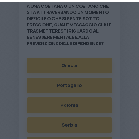
A UNA COETANA O UN COETANO CHE
STA ATTRAVERSANDO UN MOMENTO
DIFFICILE O CHE SI SENTE SOTTO
PRESSIONE, QUALE MESSAGGIO GLI/LE
TRASMETTERESTI RIGUARDO AL
BENESSERE MENTALE E ALLA
PREVENZIONE DELLE DIPENDENZE?
Grecia
Portogallo
Polonia
Serbia